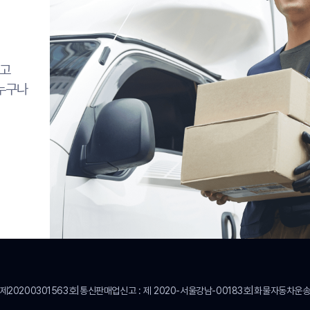
리고
 누구나
제20200301563호
통신판매업신고
:
제 2020-서울강남-00183호
화물자동차운