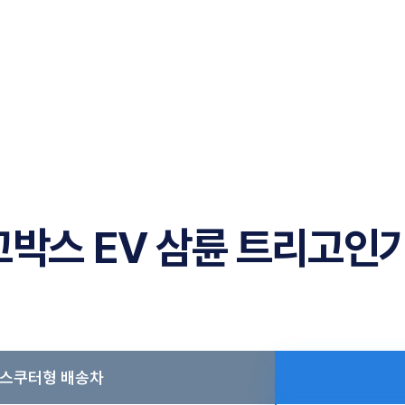
고박스 EV 삼륜 트리고인
 스쿠터형 배송차