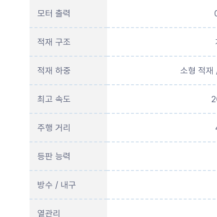
모터 출력
적재 구조
적재 하중
소형 적재 
최고 속도
2
주행 거리
등판 능력
방수 / 내구
열관리